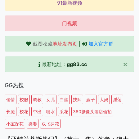
91最新视频
门视频
截图收藏
地址发布页
|
加入官方群
×
最新地址：
gg83.cc
GG热搜
偷情
校服
调教
女儿
白丝
技师
嫂子
大妈
淫荡
长腿
校花
中出
喷水
采花
360摄像头酒店偷拍
小宝探花
换妻
双飞探花